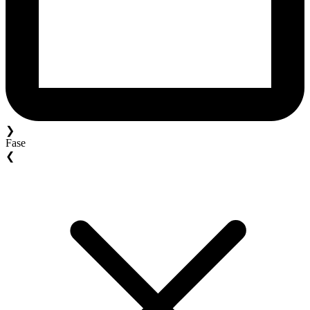
❯
Fase
❮