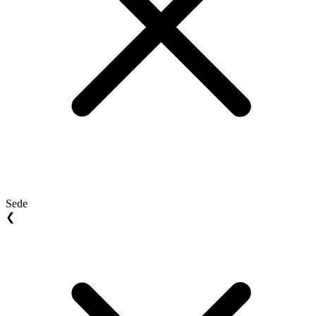
Sede
❮