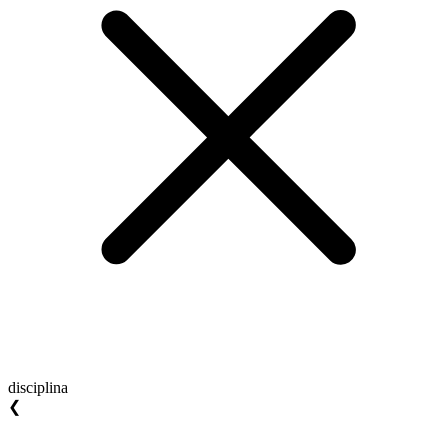
disciplina
❮