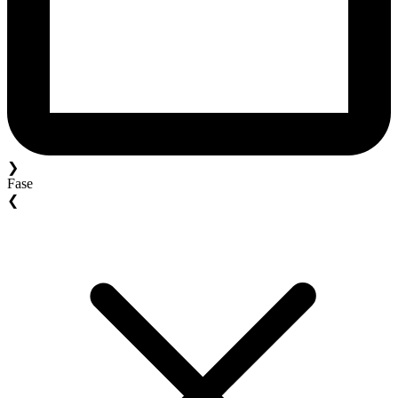
❯
Fase
❮