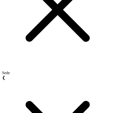
Sede
❮