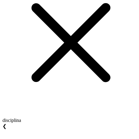
disciplina
❮