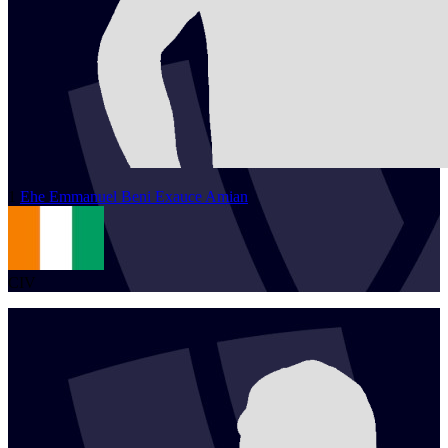
1
Ehe Emmanuel Beni Exauce
Amian
CIV