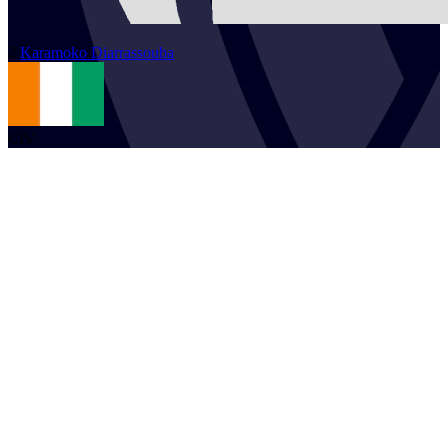
2
Karamoko
Diarrassouba
CIV