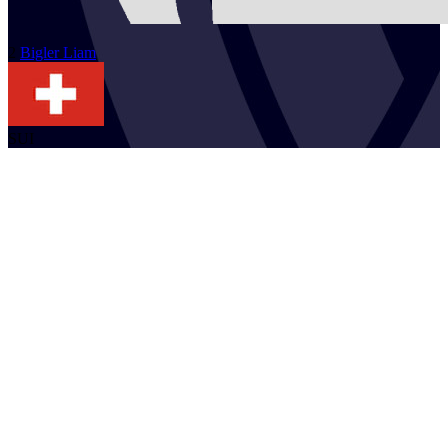
2
Bigler
Liam
SUI