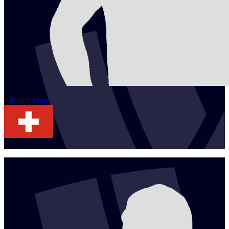
1
Koller
Luke
SUI