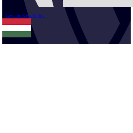
2
Levente
Kiss-Bertók
HUN