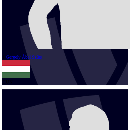
1
Gergely Ábel
Szűts
HUN