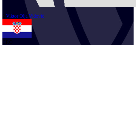
2
Viktor Olja
Vidović
CRO