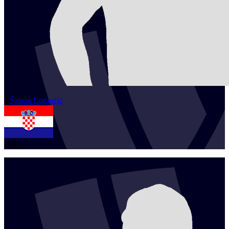
1
Šimun
Lozančić
CRO