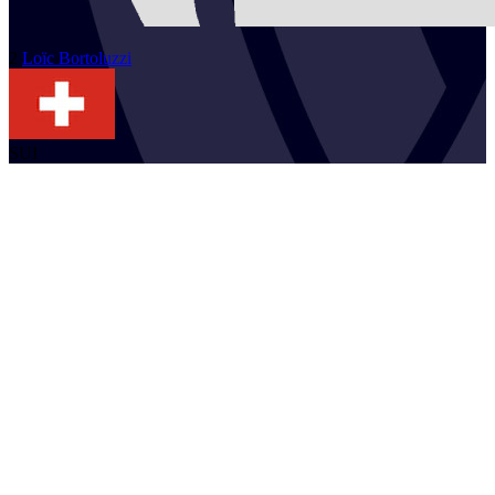
2
Loïc
Bortoluzzi
SUI