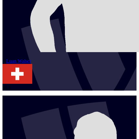
1
Luan
Walser
SUI