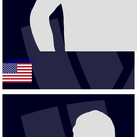
1
Camden
Berry
USA