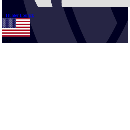
2
Hunter
Lourick
USA