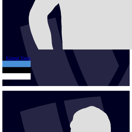
1
Kaspar
Vares
EST