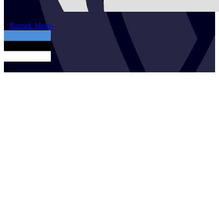
2
Romek
Meius
EST