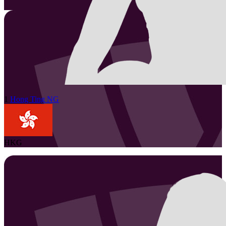
1
Hong Ting
NG
HKG