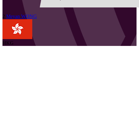
2
Meyan
WONG
HKG