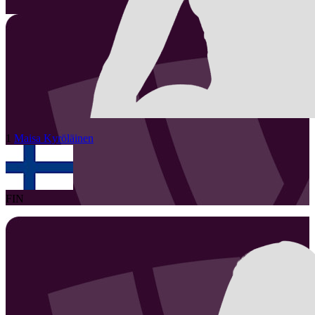
1
Maisa
Kyröläinen
FIN