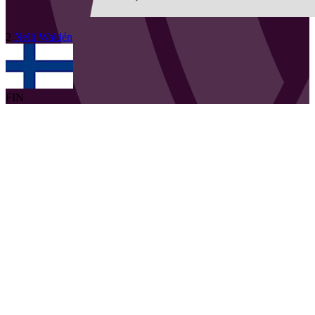
2
Nelli
Waldén
FIN