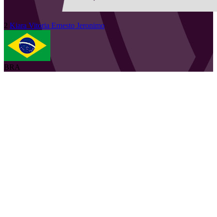
2
Kiara Vitoria
Ernesto Jeronimo
BRA