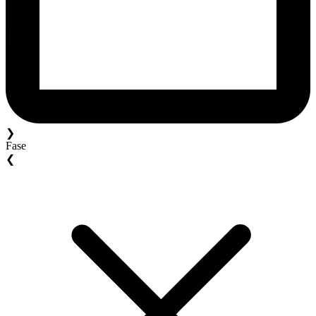
❯
Fase
❮