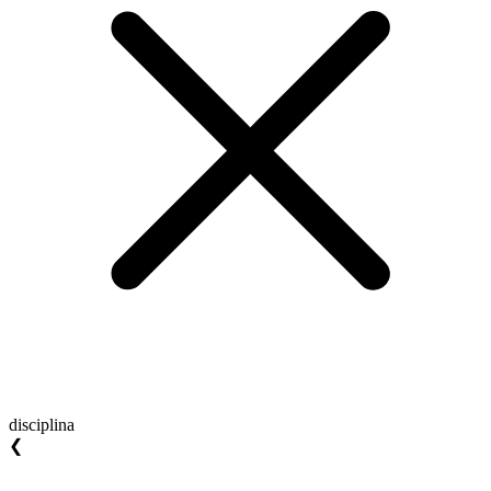
disciplina
❮