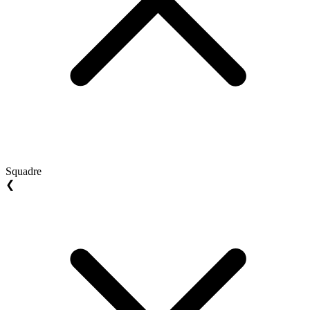
Squadre
❮