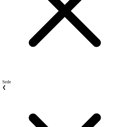
Sede
❮