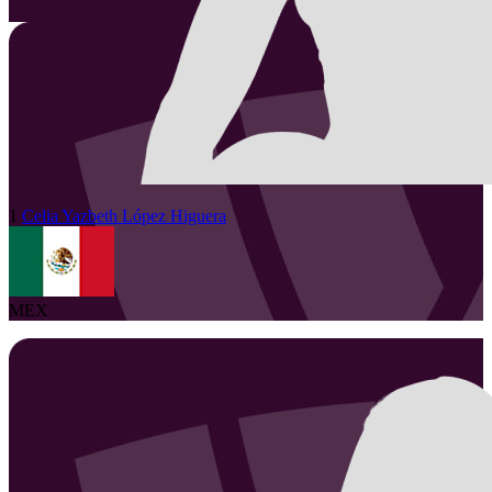
1
Celia Yazbeth
López Higuera
MEX