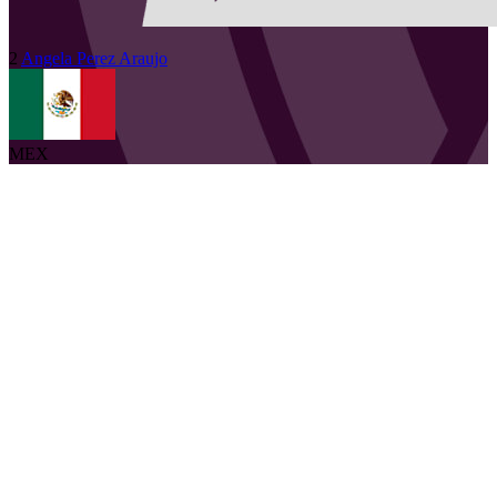
2
Angela
Perez Araujo
MEX