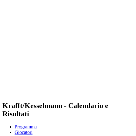
Dove guardare
Programma
Squadre
Classifica
Torneo
News
Stagione 2024
❮
Stagione 2024
Stagione 2022
Stagione 2021
Krafft/Kesselmann - Calendario e
Risultati
Programma
Giocatori