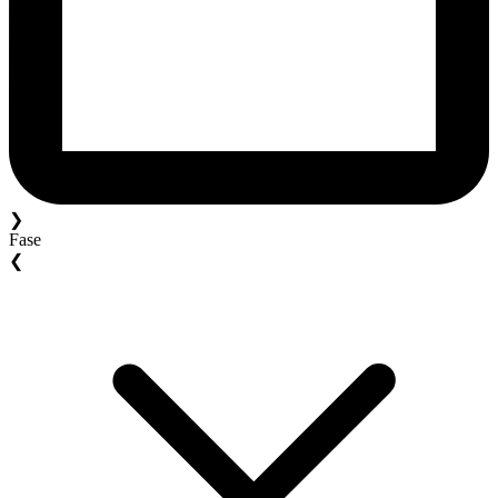
❯
Fase
❮