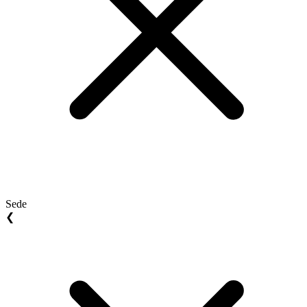
Sede
❮