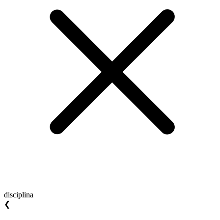
disciplina
❮