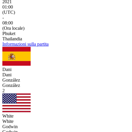
2021
01:00
(UTC)
-
08:00
(Ora locale)
Phuket
Thailandia
Informazioni sulla partita
Dani
Dani
González
González
2
White
White
Godwin
Godwin