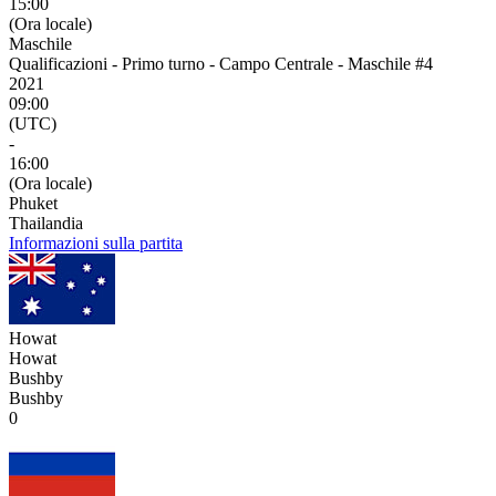
15:00
(Ora locale)
Maschile
Qualificazioni - Primo turno - Campo Centrale - Maschile #4
2021
09:00
(UTC)
-
16:00
(Ora locale)
Phuket
Thailandia
Informazioni sulla partita
Howat
Howat
Bushby
Bushby
0