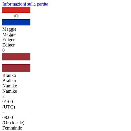
Informazioni sulla partita
Maggie
Maggie
Ediger
Ediger
0
Brailko
Brailko
Namike
Namike
2
01:00
(UTC)
-
08:00
(Ora locale)
Femminile