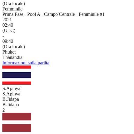
(Ora locale)
Femminile
Prima Fase - Pool A - Campo Centrale - Femminile #1
2021
02:40
(UTC)
-
09:40
(Ora locale)
Phuket
Thailandia
Informazioni sulla partita
S.Apinya
S.Apinya
B.Jidapa
B.Jidapa
2