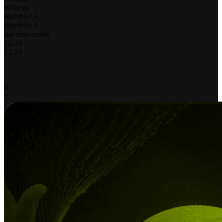
Willems
Humblet A.
Humblet A.
tuo fuso orario
16
-
21
13
-
21
-
-
-
0
2