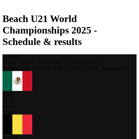
Stagione 2021
Beach U21 World
Championships 2025 -
Schedule & results
Risultati
Puebla,
Messico
-
15 Ott 2025 -
12:30
Ora locale
Qualificazioni - Secondo turno - Campo Centrale - Maschile #17
Perez
Perez
Lopez
Lopez
Willems