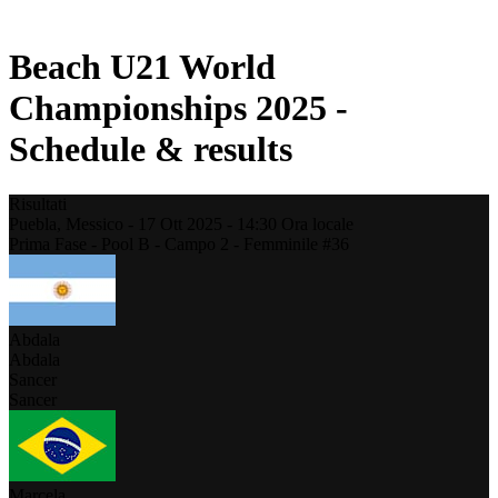
Stagione 2021
Beach U21 World
Championships 2025 -
Schedule & results
Risultati
Puebla,
Messico
-
17 Ott 2025 -
14:30
Ora locale
Prima Fase - Pool B - Campo 2 - Femminile #36
Abdala
Abdala
Sancer
Sancer
Marcela