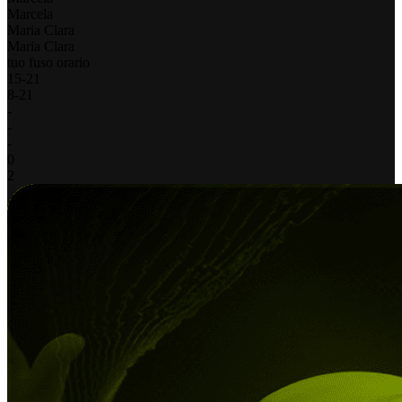
Marcela
Maria Clara
Maria Clara
tuo fuso orario
15
-
21
8
-
21
-
-
-
0
2