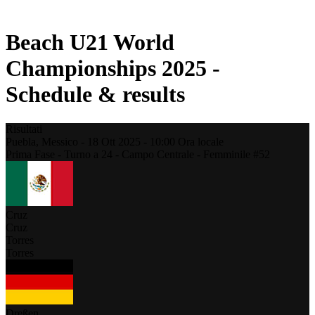
Stagione 2021
Beach U21 World
Championships 2025 -
Schedule & results
Risultati
Puebla,
Messico
-
18 Ott 2025 -
10:00
Ora locale
Prima Fase - Turno a 24 - Campo Centrale - Femminile #52
Cruz
Cruz
Torres
Torres
Dreßen