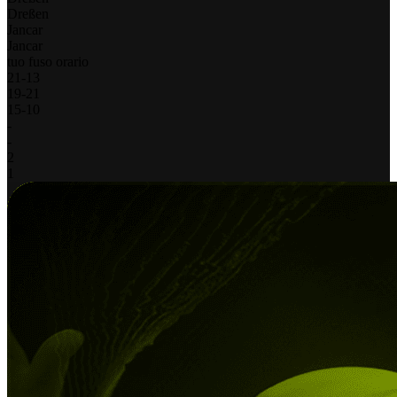
Dreßen
Jancar
Jancar
tuo fuso orario
21
-
13
19
-
21
15
-
10
-
-
2
1