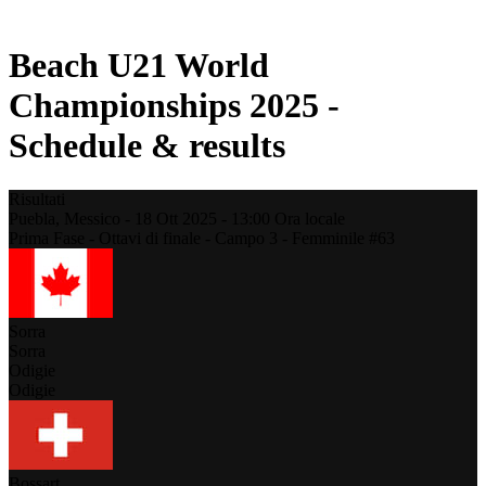
Stagione 2021
Beach U21 World
Championships 2025 -
Schedule & results
Risultati
Puebla,
Messico
-
18 Ott 2025 -
13:00
Ora locale
Prima Fase - Ottavi di finale - Campo 3 - Femminile #63
Sorra
Sorra
Odigie
Odigie
Bossart