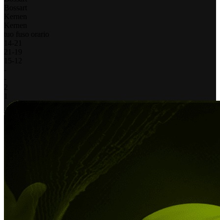
Bossart
Kernen
Kernen
tuo fuso orario
14
-
21
21
-
19
15
-
12
-
-
2
1