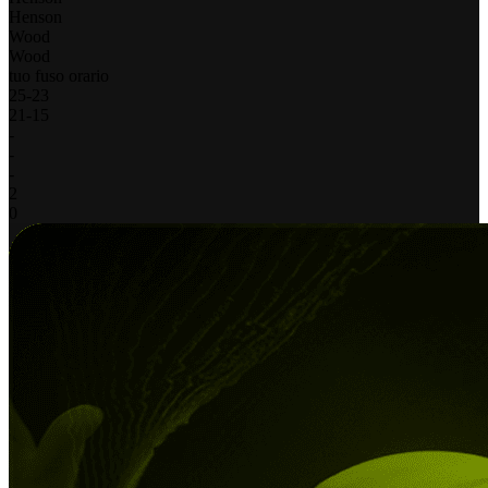
Henson
Wood
Wood
tuo fuso orario
25
-
23
21
-
15
-
-
-
2
0