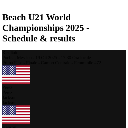
Stagione 2021
Beach U21 World
Championships 2025 -
Schedule & results
Risultati
Puebla,
Messico
-
19 Ott 2025 -
17:30
Ora locale
Prima Fase - Finale - Campo Centrale - Femminile #72
Perez
Perez
Jackson
Jackson
Henson