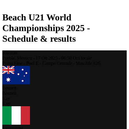
Stagione 2021
Beach U21 World
Championships 2025 -
Schedule & results
Risultati
Puebla,
Messico
-
17 Ott 2025 -
08:50
Ora locale
Prima Fase - Pool E - Campo Centrale - Maschile #26
Bennett
Bennett
Kay
Kay
Sanguanini