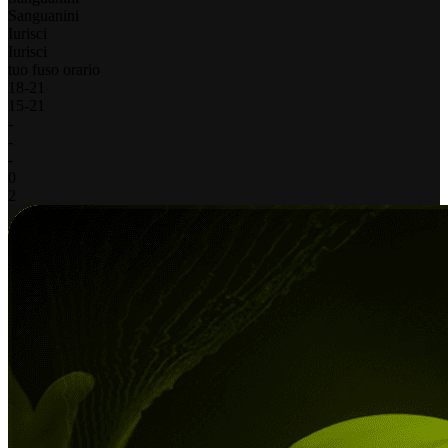
Sanguanini
Iurisci
Iurisci
tuo fuso orario
18
-
21
15
-
21
-
-
-
0
2