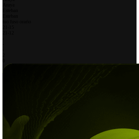
Araya
Esteban
Esteban
tuo fuso orario
21
-
15
21
-
12
-
-
-
2
0