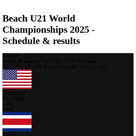
Stagione 2021
Beach U21 World
Championships 2025 -
Schedule & results
Risultati
Puebla,
Messico
-
17 Ott 2025 -
19:00
Ora locale
Prima Fase - Pool H - Campo Centrale - Maschile #47
Brewington
Brewington
Lance
Lance
Araya