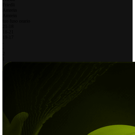
Friedli
Amrein
Amrein
tuo fuso orario
21
-
18
18
-
21
19
-
17
-
-
2
1