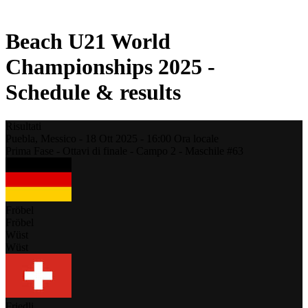
Stagione 2021
Beach U21 World
Championships 2025 -
Schedule & results
Risultati
Puebla,
Messico
-
18 Ott 2025 -
16:00
Ora locale
Prima Fase - Ottavi di finale - Campo 2 - Maschile #63
Fröbel
Fröbel
Wüst
Wüst
Friedli