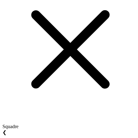
Squadre
❮