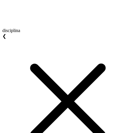
disciplina
❮