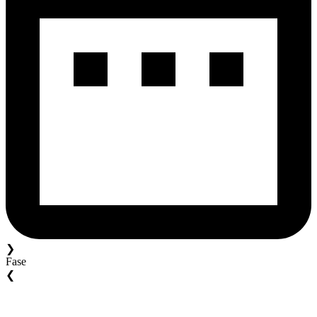
❯
Fase
❮