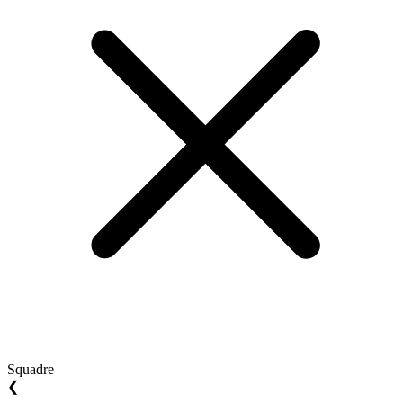
Squadre
❮