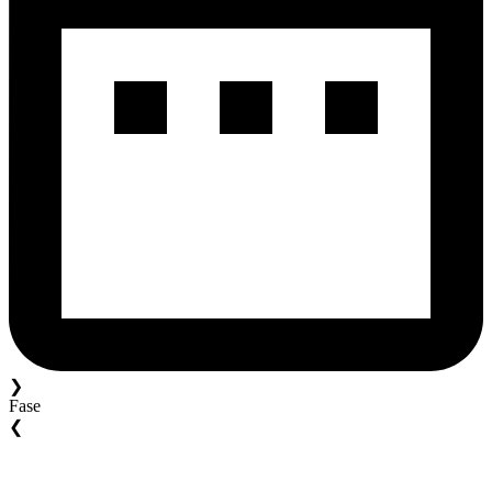
❯
Fase
❮