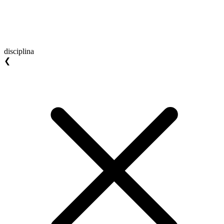
disciplina
❮