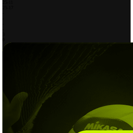
25
-
11
25
-
17
-
-
-
-
3
0