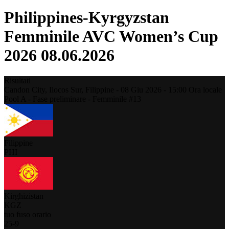
Philippines-Kyrgyzstan
Femminile AVC Women’s Cup
2026 08.06.2026
Risultati
Candon City, Ilocos Sur,
Filippine
-
08 Giu 2026 -
15:00
Ora locale
Pool A - Fase preliminare - Femminile #13
Filippine
PHI
Kirghizistan
KGZ
tuo fuso orario
25
-
9