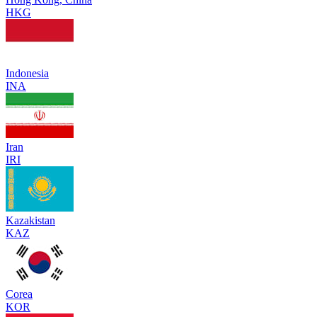
HKG
Indonesia
INA
Iran
IRI
Kazakistan
KAZ
Corea
KOR