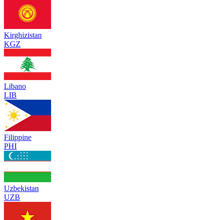
Kirghizistan
KGZ
Libano
LIB
Filippine
PHI
Uzbekistan
UZB