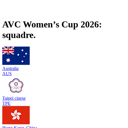
❮
Stagione 2026
Stagione 2025
AVC Women’s Cup 2026:
squadre.
Australia
AUS
Taipei cinese
TPE
Hong Kong, China