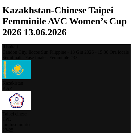
Kazakhstan-Chinese Taipei
Femminile AVC Women’s Cup
2026 13.06.2026
Risultati
Candon City, Ilocos Sur,
Filippine
-
13 Giu 2026 -
15:30
Ora locale
Semifinali - Fase finale - Femminile #33
Kazakistan
KAZ
Taipei cinese
TPE
tuo fuso orario
23
-
25