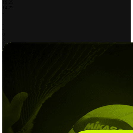
16
-
25
14
-
25
-
-
-
-
0
3