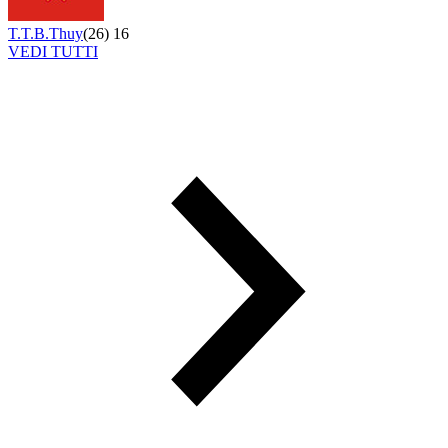
T.T.B.Thuy
(
26
)
16
VEDI TUTTI