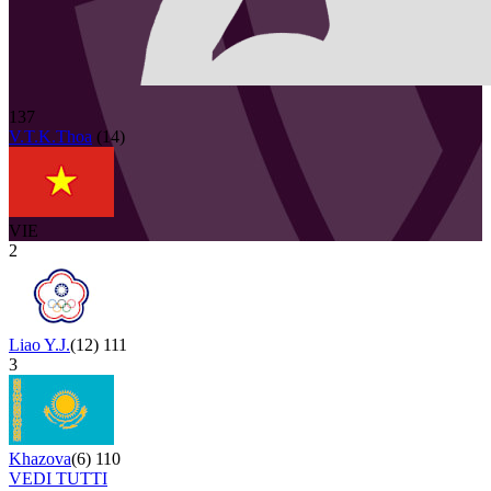
137
V.T.K.Thoa
(
14
)
VIE
2
Liao Y.J.
(
12
)
111
3
Khazova
(
6
)
110
VEDI TUTTI