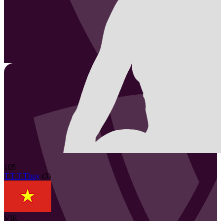
105
T.T.T.Thuy
(
3
)
VIE