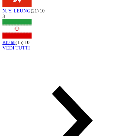
N. Y. LEUNG
(
21
)
10
3
Khalili
(
15
)
10
VEDI TUTTI