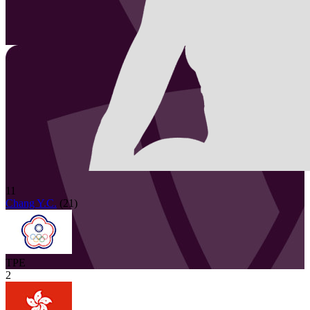
11
Chang Y.C.
(
21
)
TPE
2