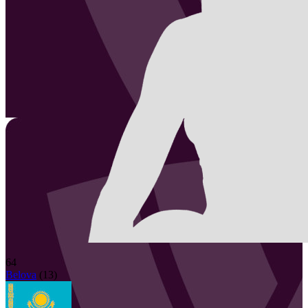
64
Belova
(
13
)