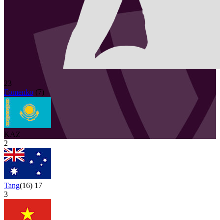
23
Fomenko
(
7
)
KAZ
2
Tang
(
16
)
17
3