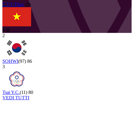
T.T.T.Thuy
(
3
)
VIE
2
SOHWI
(
97
)
86
3
Tsai Y.C.
(
11
)
80
VEDI TUTTI