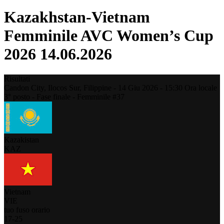
Kazakhstan-Vietnam
Femminile AVC Women’s Cup
2026 14.06.2026
Risultati
Candon City, Ilocos Sur,
Filippine
-
14 Giu 2026 -
15:30
Ora locale
3° posto - Fase finale - Femminile #37
Kazakistan
KAZ
Vietnam
VIE
tuo fuso orario
17
-
25