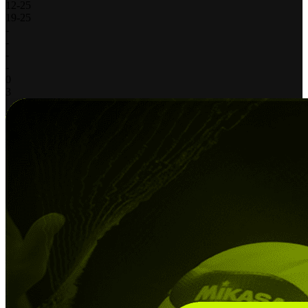
12
-
25
19
-
25
-
-
-
-
0
3