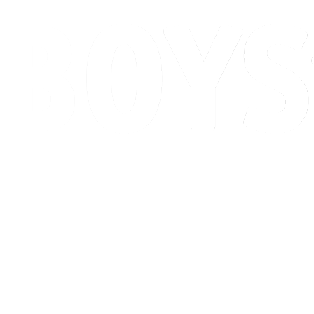
Programma
Classifica
Torneo
Città ospitante
News
Stagione 2026