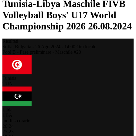
Tunisia-Libya Maschile FIVB
Volleyball Boys' U17 World
Championship 2026 26.08.2024
Risultati
Sofia,
Bulgaria
-
26 Ago 2024 -
14:00
Ora locale
Pool B - Fase preliminare - Maschile #20
Tunisia
TUN
Libia
LBA
tuo fuso orario
26
-
24
25
-
23