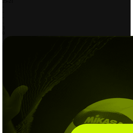
25
-
21
-
-
-
-
3
0