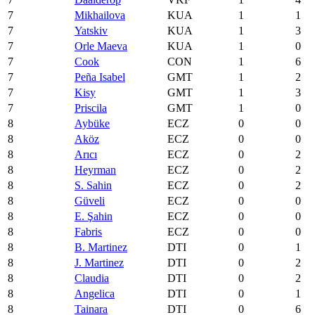
7
Mikhailova
KUA
1
1
7
Yatskiv
KUA
1
3
7
Orle Maeva
KUA
1
0
7
Cook
CON
1
6
7
Peña Isabel
GMT
1
2
7
Kisy
GMT
1
3
7
Priscila
GMT
1
0
8
Aybüke
ECZ
0
0
8
Aköz
ECZ
0
0
8
Arıcı
ECZ
0
2
8
Heyrman
ECZ
0
2
8
S. Sahin
ECZ
0
2
8
Güveli
ECZ
0
0
8
E. Şahin
ECZ
0
0
8
Fabris
ECZ
0
0
8
B. Martinez
DTI
0
1
8
J. Martinez
DTI
0
2
8
Claudia
DTI
0
2
8
Angelica
DTI
0
1
8
Tainara
DTI
0
6