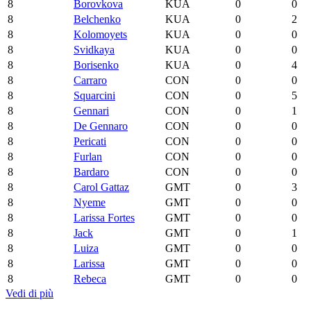
8
Borovkova
KUA
0
0
8
Belchenko
KUA
0
2
8
Kolomoyets
KUA
0
0
8
Svidkaya
KUA
0
0
8
Borisenko
KUA
0
4
8
Carraro
CON
0
0
8
Squarcini
CON
0
5
8
Gennari
CON
0
1
8
De Gennaro
CON
0
0
8
Pericati
CON
0
0
8
Furlan
CON
0
0
8
Bardaro
CON
0
0
8
Carol Gattaz
GMT
0
3
8
Nyeme
GMT
0
0
8
Larissa Fortes
GMT
0
0
8
Jack
GMT
0
1
8
Luiza
GMT
0
0
8
Larissa
GMT
0
0
8
Rebeca
GMT
0
0
Vedi di più