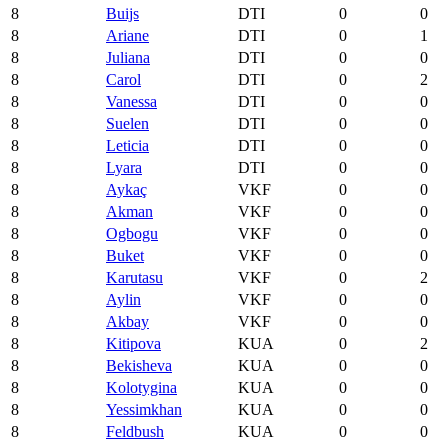
8
Buijs
DTI
0
0
8
Ariane
DTI
0
1
8
Juliana
DTI
0
0
8
Carol
DTI
0
2
8
Vanessa
DTI
0
0
8
Suelen
DTI
0
0
8
Leticia
DTI
0
0
8
Lyara
DTI
0
0
8
Aykaç
VKF
0
0
8
Akman
VKF
0
0
8
Ogbogu
VKF
0
0
8
Buket
VKF
0
0
8
Karutasu
VKF
0
2
8
Aylin
VKF
0
0
8
Akbay
VKF
0
0
8
Kitipova
KUA
0
2
8
Bekisheva
KUA
0
0
8
Kolotygina
KUA
0
0
8
Yessimkhan
KUA
0
0
8
Feldbush
KUA
0
0