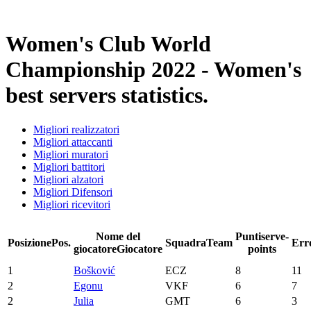
Stagione 2021
Women's Club World
Championship 2022 - Women's
best servers statistics.
Migliori realizzatori
Migliori attaccanti
Migliori muratori
Migliori battitori
Migliori alzatori
Migliori Difensori
Migliori ricevitori
Nome del
Punti
serve-
Posizione
Pos.
Squadra
Team
Err
giocatore
Giocatore
points
1
Bošković
ECZ
8
11
2
Egonu
VKF
6
7
2
Julia
GMT
6
3