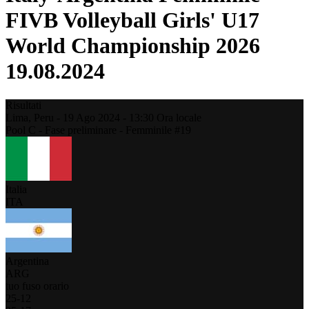
FIVB Volleyball Girls' U17
World Championship 2026
19.08.2024
Risultati
Lima,
Peru
-
19 Ago 2024 -
13:30
Ora locale
Pool C - Fase preliminare - Femminile #19
Italia
ITA
Argentina
ARG
tuo fuso orario
25
-
12