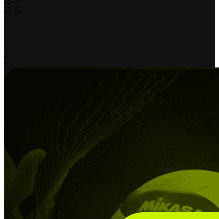
25
-
17
25
-
22
-
-
-
-
3
0