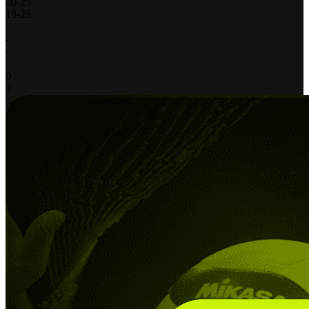
20
-
25
19
-
25
-
-
-
-
0
3