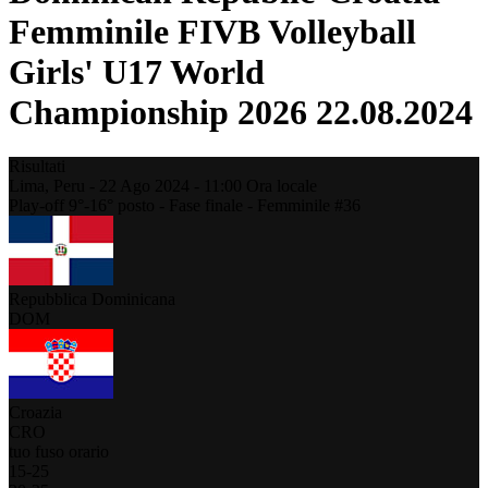
Femminile FIVB Volleyball
Girls' U17 World
Championship 2026 22.08.2024
Risultati
Lima,
Peru
-
22 Ago 2024 -
11:00
Ora locale
Play-off 9°-16° posto - Fase finale - Femminile #36
Repubblica Dominicana
DOM
Croazia
CRO
tuo fuso orario
15
-
25