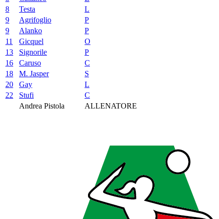
8
Testa
L
9
Agrifoglio
P
9
Alanko
P
11
Gicquel
O
13
Signorile
P
16
Caruso
C
18
M. Jasper
S
20
Gay
L
22
Stufi
C
Andrea Pistola
ALLENATORE