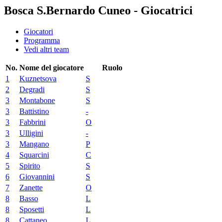
Bosca S.Bernardo Cuneo - Giocatrici
Giocatori
Programma
Vedi altri team
No.
Nome del giocatore
Ruolo
1
Kuznetsova
S
2
Degradi
S
3
Montabone
S
3
Battistino
-
3
Fabbrini
O
3
Ulligini
-
3
Mangano
P
4
Squarcini
C
5
Spirito
S
6
Giovannini
S
7
Zanette
O
8
Basso
L
8
Sposetti
L
8
Cattaneo
L