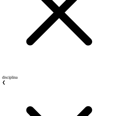
disciplina
❮