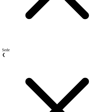
Sede
❮