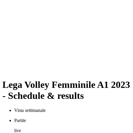
Programma
Squadre
Classifica
Statistiche
News
Stagione
❮
Stagione 2025-2026
Stagione 2024-2025
Stagione 2023-2024
Stagione 2022-2023
Stagione 2021-2022
Formula del Torneo
Vincitori precedenti
Lega Volley Femminile A1 2023
- Schedule & results
Vista settimanale
Partite
live