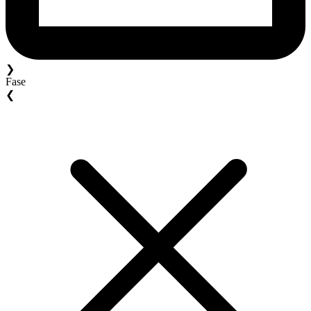
❯
Fase
❮