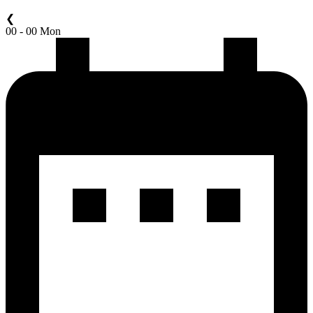
❮
00 - 00 Mon