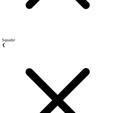
Squadre
❮