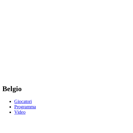
Dove guardare
Squadre
Programma
Classifica
Statistiche
Torneo
News
Stagione 2025
❮
Stagione 2025
Stagione 2023
Stagione 2021
Belgio
Giocatori
Programma
Video