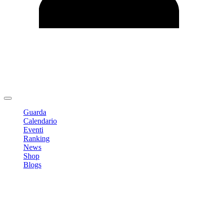
Modifica profilo
Cambia Password
Logout
Guarda
Calendario
Eventi
Ranking
News
Shop
Blogs