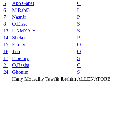
5
Abo Gabal
C
6
M.Rabi3
L
7
Nasr.Jr
P
8
O.Eissa
S
13
HAMZA.Y
S
14
Sheko
P
15
Elfeky
O
16
Tito
O
17
Elbehiry
S
21
O.Basha
C
24
Ghonim
S
Hany Mousalhy Tawfik Ibrahim
ALLENATORE