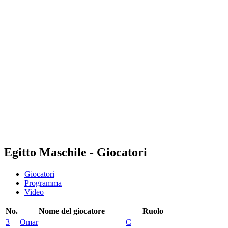
Dove guardare
Squadre
Programma
Classifica
Statistiche
Torneo
News
Stagione 2025
❮
Stagione 2025
Stagione 2023
Stagione 2021
Egitto Maschile - Giocatori
Giocatori
Programma
Video
No.
Nome del giocatore
Ruolo
3
Omar
C