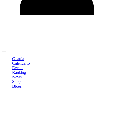
Modifica profilo
Cambia Password
Logout
Guarda
Calendario
Eventi
Ranking
News
Shop
Blogs