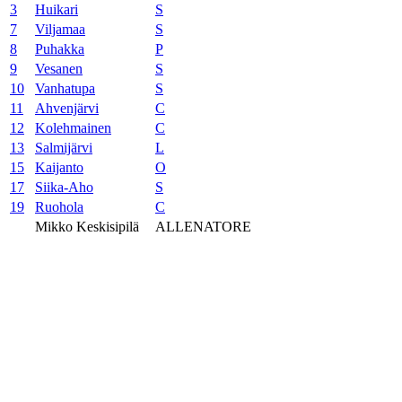
3
Huikari
S
7
Viljamaa
S
8
Puhakka
P
9
Vesanen
S
10
Vanhatupa
S
11
Ahvenjärvi
C
12
Kolehmainen
C
13
Salmijärvi
L
15
Kaijanto
O
17
Siika-Aho
S
19
Ruohola
C
Mikko Keskisipilä
ALLENATORE