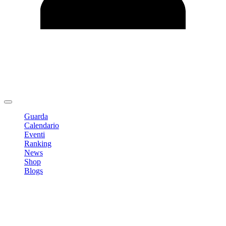
Modifica profilo
Cambia Password
Logout
Guarda
Calendario
Eventi
Ranking
News
Shop
Blogs