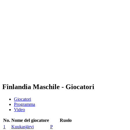
Dove guardare
Squadre
Programma
Classifica
Statistiche
Torneo
News
Stagione 2025
❮
Stagione 2025
Stagione 2023
Stagione 2021
Finlandia Maschile - Giocatori
Giocatori
Programma
Video
No.
Nome del giocatore
Ruolo
1
Kuukasjärvi
P