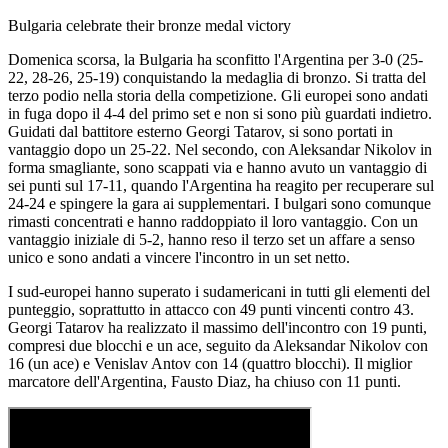
Bulgaria celebrate their bronze medal victory
Domenica scorsa, la Bulgaria ha sconfitto l'Argentina per 3-0 (25-
22, 28-26, 25-19) conquistando la medaglia di bronzo. Si tratta del
terzo podio nella storia della competizione. Gli europei sono andati
in fuga dopo il 4-4 del primo set e non si sono più guardati indietro.
Guidati dal battitore esterno Georgi Tatarov, si sono portati in
vantaggio dopo un 25-22. Nel secondo, con Aleksandar Nikolov in
forma smagliante, sono scappati via e hanno avuto un vantaggio di
sei punti sul 17-11, quando l'Argentina ha reagito per recuperare sul
24-24 e spingere la gara ai supplementari. I bulgari sono comunque
rimasti concentrati e hanno raddoppiato il loro vantaggio. Con un
vantaggio iniziale di 5-2, hanno reso il terzo set un affare a senso
unico e sono andati a vincere l'incontro in un set netto.
I sud-europei hanno superato i sudamericani in tutti gli elementi del
punteggio, soprattutto in attacco con 49 punti vincenti contro 43.
Georgi Tatarov ha realizzato il massimo dell'incontro con 19 punti,
compresi due blocchi e un ace, seguito da Aleksandar Nikolov con
16 (un ace) e Venislav Antov con 14 (quattro blocchi). Il miglior
marcatore dell'Argentina, Fausto Diaz, ha chiuso con 11 punti.