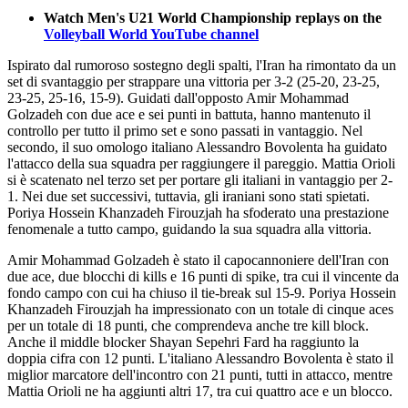
Watch Men's U21 World Championship replays on
the
Volleyball World YouTube channel
Ispirato dal rumoroso sostegno degli spalti, l'Iran ha rimontato da un
set di svantaggio per strappare una vittoria per 3-2 (25-20, 23-25,
23-25, 25-16, 15-9). Guidati dall'opposto Amir Mohammad
Golzadeh con due ace e sei punti in battuta, hanno mantenuto il
controllo per tutto il primo set e sono passati in vantaggio. Nel
secondo, il suo omologo italiano Alessandro Bovolenta ha guidato
l'attacco della sua squadra per raggiungere il pareggio. Mattia Orioli
si è scatenato nel terzo set per portare gli italiani in vantaggio per 2-
1. Nei due set successivi, tuttavia, gli iraniani sono stati spietati.
Poriya Hossein Khanzadeh Firouzjah ha sfoderato una prestazione
fenomenale a tutto campo, guidando la sua squadra alla vittoria.
Amir Mohammad Golzadeh è stato il capocannoniere dell'Iran con
due ace, due blocchi di kills e 16 punti di spike, tra cui il vincente da
fondo campo con cui ha chiuso il tie-break sul 15-9. Poriya Hossein
Khanzadeh Firouzjah ha impressionato con un totale di cinque aces
per un totale di 18 punti, che comprendeva anche tre kill block.
Anche il middle blocker Shayan Sepehri Fard ha raggiunto la
doppia cifra con 12 punti. L'italiano Alessandro Bovolenta è stato il
miglior marcatore dell'incontro con 21 punti, tutti in attacco, mentre
Mattia Orioli ne ha aggiunti altri 17, tra cui quattro ace e un blocco.