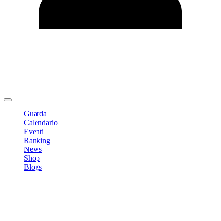
Modifica profilo
Cambia Password
Logout
Guarda
Calendario
Eventi
Ranking
News
Shop
Blogs