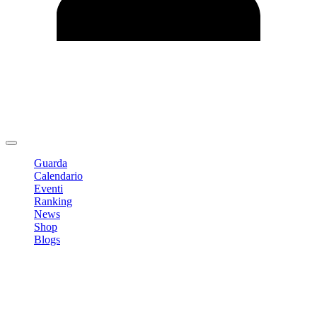
Modifica profilo
Cambia Password
Logout
Guarda
Calendario
Eventi
Ranking
News
Shop
Blogs