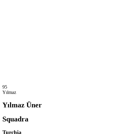
Dove guardare
Squadre
Programma
Classifica
Statistiche
Torneo
News
Stagione 2025
❮
Stagione 2025
Stagione 2023
Stagione 2021
95
Yılmaz
Yılmaz Üner
Squadra
Turchia