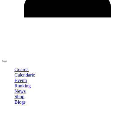
Modifica profilo
Cambia Password
Logout
Guarda
Calendario
Eventi
Ranking
News
Shop
Blogs