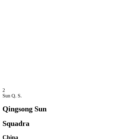
Dove guardare
Squadre
Programma
Classifica
Statistiche
Torneo
News
Stagione 2025
❮
Stagione 2025
Stagione 2023
Stagione 2021
2
Sun Q. S.
Qingsong Sun
Squadra
China