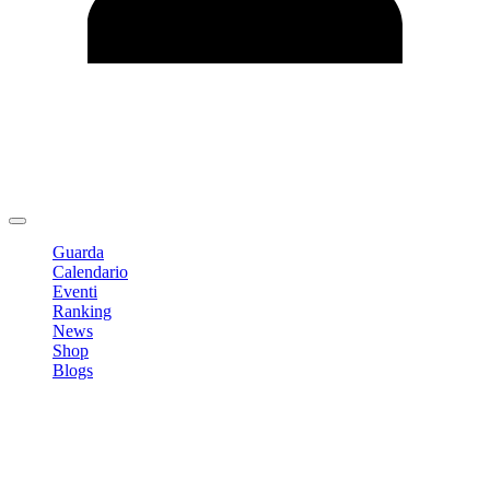
Modifica profilo
Cambia Password
Logout
Guarda
Calendario
Eventi
Ranking
News
Shop
Blogs