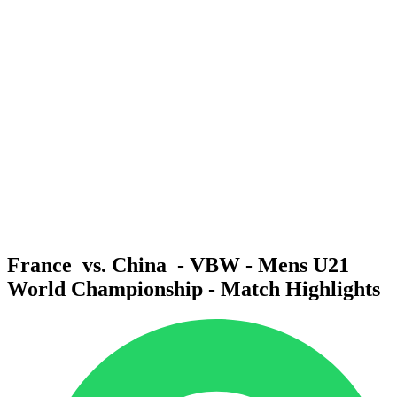
Dove guardare
Squadre
Programma
Classifica
Statistiche
Torneo
News
Stagione 2025
❮
Stagione 2025
Stagione 2023
Stagione 2021
France vs. China - VBW - Mens U21
World Championship - Match Highlights