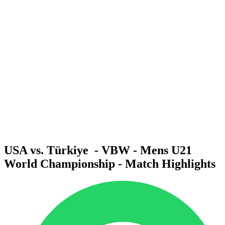
Dove guardare
Squadre
Programma
Classifica
Statistiche
Torneo
News
Stagione 2025
❮
Stagione 2025
Stagione 2023
Stagione 2021
USA vs. Türkiye - VBW - Mens U21
World Championship - Match Highlights