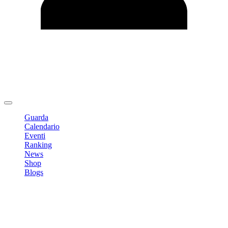
Modifica profilo
Cambia Password
Logout
Guarda
Calendario
Eventi
Ranking
News
Shop
Blogs