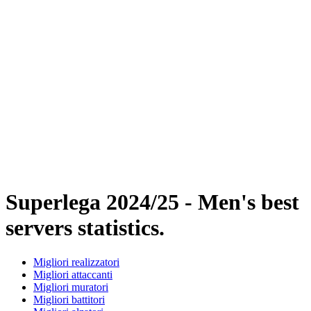
Programma
Squadre
Classifica
Statistiche
News
Stagione
❮
Stagione 2025-2026
Stagione 2024-2025
Stagione 2023-2024
Stagione 2022-2023
Stagione 2021-2022
Formula
Vincitori precedenti
Superlega 2024/25 - Men's best
servers statistics.
Migliori realizzatori
Migliori attaccanti
Migliori muratori
Migliori battitori