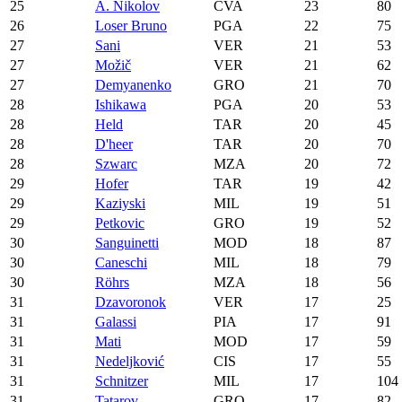
25
A. Nikolov
CVA
23
80
26
Loser Bruno
PGA
22
75
27
Sani
VER
21
53
27
Možič
VER
21
62
27
Demyanenko
GRO
21
70
28
Ishikawa
PGA
20
53
28
Held
TAR
20
45
28
D'heer
TAR
20
70
28
Szwarc
MZA
20
72
29
Hofer
TAR
19
42
29
Kaziyski
MIL
19
51
29
Petkovic
GRO
19
52
30
Sanguinetti
MOD
18
87
30
Caneschi
MIL
18
79
30
Röhrs
MZA
18
56
31
Dzavoronok
VER
17
25
31
Galassi
PIA
17
91
31
Mati
MOD
17
59
31
Nedeljković
CIS
17
55
31
Schnitzer
MIL
17
104
31
Tatarov
GRO
17
82