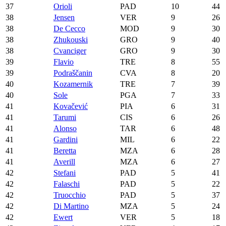
37
Orioli
PAD
10
44
38
Jensen
VER
9
26
38
De Cecco
MOD
9
30
38
Zhukouski
GRO
9
40
38
Cvanciger
GRO
9
30
39
Flavio
TRE
8
55
39
Podraščanin
CVA
8
20
40
Kozamernik
TRE
7
39
40
Sole
PGA
7
33
41
Kovačević
PIA
6
31
41
Tarumi
CIS
6
26
41
Alonso
TAR
6
48
41
Gardini
MIL
6
22
41
Beretta
MZA
6
28
41
Averill
MZA
6
27
42
Stefani
PAD
5
41
42
Falaschi
PAD
5
22
42
Truocchio
PAD
5
37
42
Di Martino
MZA
5
24
42
Ewert
VER
5
18