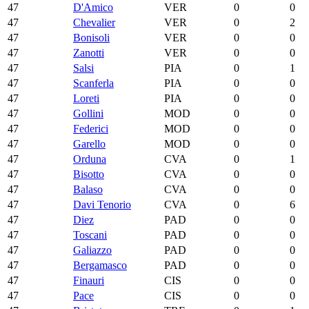
47
D'Amico
VER
0
0
47
Chevalier
VER
0
2
47
Bonisoli
VER
0
0
47
Zanotti
VER
0
0
47
Salsi
PIA
0
1
47
Scanferla
PIA
0
0
47
Loreti
PIA
0
0
47
Gollini
MOD
0
0
47
Federici
MOD
0
0
47
Garello
MOD
0
0
47
Orduna
CVA
0
1
47
Bisotto
CVA
0
0
47
Balaso
CVA
0
0
47
Davi Tenorio
CVA
0
6
47
Diez
PAD
0
0
47
Toscani
PAD
0
0
47
Galiazzo
PAD
0
0
47
Bergamasco
PAD
0
0
47
Finauri
CIS
0
0
47
Pace
CIS
0
0