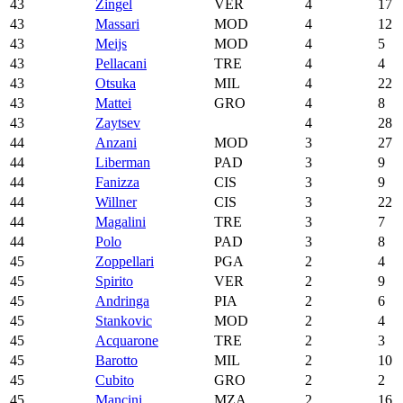
43
Zingel
VER
4
17
43
Massari
MOD
4
12
43
Meijs
MOD
4
5
43
Pellacani
TRE
4
4
43
Otsuka
MIL
4
22
43
Mattei
GRO
4
8
43
Zaytsev
4
28
44
Anzani
MOD
3
27
44
Liberman
PAD
3
9
44
Fanizza
CIS
3
9
44
Willner
CIS
3
22
44
Magalini
TRE
3
7
44
Polo
PAD
3
8
45
Zoppellari
PGA
2
4
45
Spirito
VER
2
9
45
Andringa
PIA
2
6
45
Stankovic
MOD
2
4
45
Acquarone
TRE
2
3
45
Barotto
MIL
2
10
45
Cubito
GRO
2
2
45
Mancini
MZA
2
16