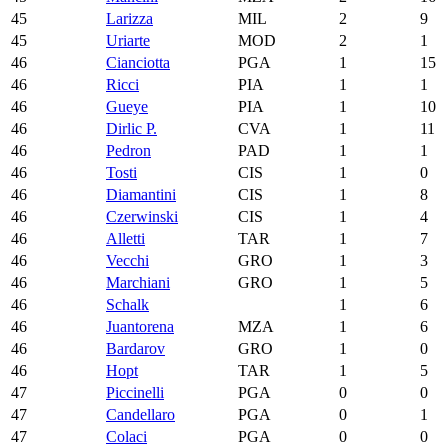
45
Larizza
MIL
2
9
45
Uriarte
MOD
2
1
46
Cianciotta
PGA
1
15
46
Ricci
PIA
1
1
46
Gueye
PIA
1
10
46
Dirlic P.
CVA
1
11
46
Pedron
PAD
1
1
46
Tosti
CIS
1
0
46
Diamantini
CIS
1
8
46
Czerwinski
CIS
1
4
46
Alletti
TAR
1
7
46
Vecchi
GRO
1
3
46
Marchiani
GRO
1
5
46
Schalk
1
6
46
Juantorena
MZA
1
6
46
Bardarov
GRO
1
0
46
Hopt
TAR
1
5
47
Piccinelli
PGA
0
0
47
Candellaro
PGA
0
1
47
Colaci
PGA
0
0