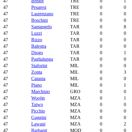
47
Bristot
TRE
0
1
47
Pesaresi
TRE
0
0
47
Laurenzano
TRE
0
0
47
Boschini
TRE
0
0
47
Santangelo
TAR
0
8
47
Luzzi
TAR
0
0
47
Rizzo
TAR
0
0
47
Balestra
TAR
0
0
47
Diogo
TAR
0
1
47
Paglialunga
TAR
0
0
47
Staforini
MIL
0
0
47
Zonta
MIL
0
3
47
Catania
MIL
0
0
47
Piano
MIL
0
1
47
Marchisio
GRO
0
0
47
Woojin
MZA
0
1
47
Taiwo
MZA
0
0
47
Picchio
MZA
0
0
47
Gaggini
MZA
0
0
47
Lawani
MZA
0
2
47
Barbanti
MOD
0
0