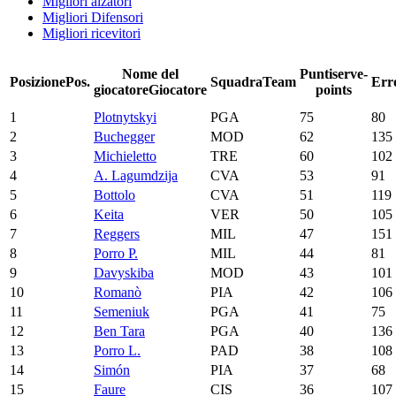
Migliori alzatori
Migliori Difensori
Migliori ricevitori
Nome del
Punti
serve-
Posizione
Pos.
Squadra
Team
Err
giocatore
Giocatore
points
1
Plotnytskyi
PGA
75
80
2
Buchegger
MOD
62
135
3
Michieletto
TRE
60
102
4
A. Lagumdzija
CVA
53
91
5
Bottolo
CVA
51
119
6
Keita
VER
50
105
7
Reggers
MIL
47
151
8
Porro P.
MIL
44
81
9
Davyskiba
MOD
43
101
10
Romanò
PIA
42
106
11
Semeniuk
PGA
41
75
12
Ben Tara
PGA
40
136
13
Porro L.
PAD
38
108
14
Simón
PIA
37
68
15
Faure
CIS
36
107