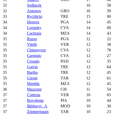
32
Sedlacek
16
58
32
Antonov
GRO
16
39
33
Rychlicki
TRE
15
90
34
Herrera
PGA
14
45
34
Loeppky
CVA
14
60
34
Cachopa
MZA
14
43
35
Russo
PGA
12
22
35
Vitelli
VER
12
38
35
Chinenyeze
CVA
12
78
35
Gargiulo
CVA
12
27
35
Crosato
PAD
12
35
35
Garcia
TRE
12
64
35
Bartha
TRE
12
45
35
Gironi
TAR
12
61
35
Marttila
MZA
12
45
36
Mazzone
CIS
11
54
37
Cortesia
VER
10
65
37
Bovolenta
PIA
10
44
37
Ilkhbayri . A
MOD
10
30
37
Zimmermann
TAR
10
23