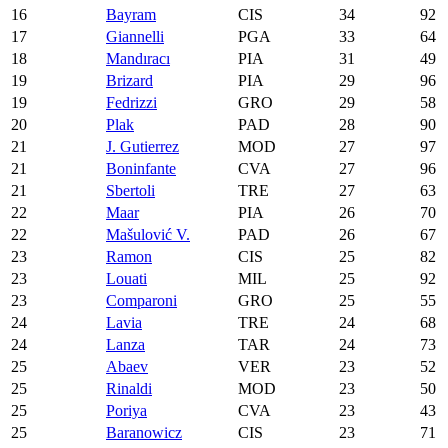
16
Bayram
CIS
34
92
17
Giannelli
PGA
33
64
18
Mandıracı
PIA
31
49
19
Brizard
PIA
29
96
19
Fedrizzi
GRO
29
58
20
Plak
PAD
28
90
21
J. Gutierrez
MOD
27
97
21
Boninfante
CVA
27
96
21
Sbertoli
TRE
27
63
22
Maar
PIA
26
70
22
Mašulović V.
PAD
26
67
23
Ramon
CIS
25
82
23
Louati
MIL
25
92
23
Comparoni
GRO
25
55
24
Lavia
TRE
24
68
24
Lanza
TAR
24
73
25
Abaev
VER
23
52
25
Rinaldi
MOD
23
50
25
Poriya
CVA
23
43
25
Baranowicz
CIS
23
71