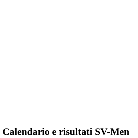
Dove guardare
Programma
Squadre
Formula del Torneo
Vincitori precedenti
News
Stagione
❮
Stagione 2025-2026
Stagione 2024-2025
Calendario e risultati SV-Men