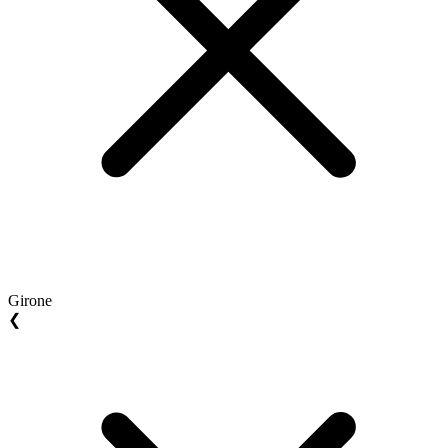
Girone
❮