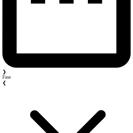
❯
Fase
❮