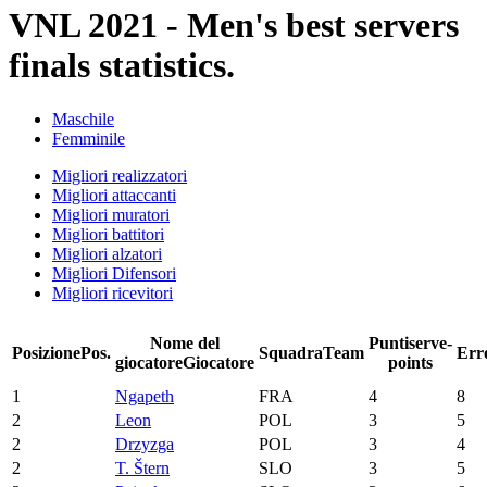
VNL 2021 - Men's best servers
finals statistics.
Maschile
Femminile
Migliori realizzatori
Migliori attaccanti
Migliori muratori
Migliori battitori
Migliori alzatori
Migliori Difensori
Migliori ricevitori
Nome del
Punti
serve-
Posizione
Pos.
Squadra
Team
Err
giocatore
Giocatore
points
1
Ngapeth
FRA
4
8
2
Leon
POL
3
5
2
Drzyzga
POL
3
4
2
T. Štern
SLO
3
5