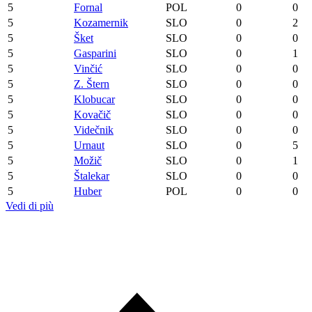
5
Fornal
POL
0
0
5
Kozamernik
SLO
0
2
5
Šket
SLO
0
0
5
Gasparini
SLO
0
1
5
Vinčić
SLO
0
0
5
Z. Štern
SLO
0
0
5
Klobucar
SLO
0
0
5
Kovačič
SLO
0
0
5
Videčnik
SLO
0
0
5
Urnaut
SLO
0
5
5
Možič
SLO
0
1
5
Štalekar
SLO
0
0
5
Huber
POL
0
0
Vedi di più