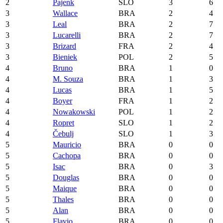
2
Pajenk
SLO
3
6
3
Wallace
BRA
2
4
3
Leal
BRA
2
7
3
Lucarelli
BRA
2
7
3
Brizard
FRA
2
4
3
Bieniek
POL
2
5
4
Bruno
BRA
1
0
4
M. Souza
BRA
1
3
4
Lucas
BRA
1
5
4
Boyer
FRA
1
2
4
Nowakowski
POL
1
2
4
Ropret
SLO
1
2
4
Čebulj
SLO
1
3
5
Mauricio
BRA
0
0
5
Cachopa
BRA
0
0
5
Isac
BRA
0
3
5
Douglas
BRA
0
0
5
Maique
BRA
0
0
5
Thales
BRA
0
0
5
Alan
BRA
0
0
5
Flavio
BRA
0
0