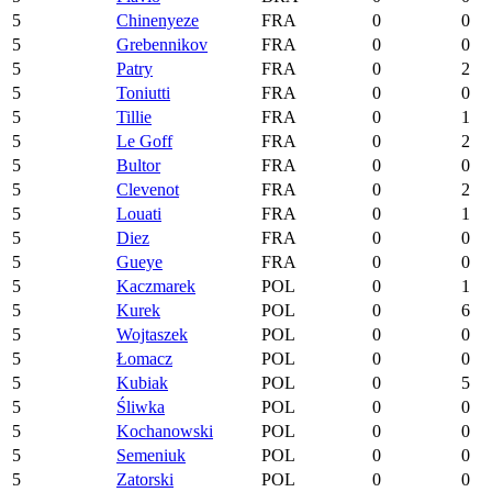
5
Chinenyeze
FRA
0
0
5
Grebennikov
FRA
0
0
5
Patry
FRA
0
2
5
Toniutti
FRA
0
0
5
Tillie
FRA
0
1
5
Le Goff
FRA
0
2
5
Bultor
FRA
0
0
5
Clevenot
FRA
0
2
5
Louati
FRA
0
1
5
Diez
FRA
0
0
5
Gueye
FRA
0
0
5
Kaczmarek
POL
0
1
5
Kurek
POL
0
6
5
Wojtaszek
POL
0
0
5
Łomacz
POL
0
0
5
Kubiak
POL
0
5
5
Śliwka
POL
0
0
5
Kochanowski
POL
0
0
5
Semeniuk
POL
0
0
5
Zatorski
POL
0
0